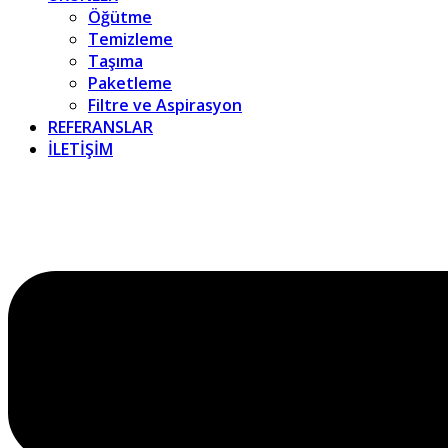
Öğütme
Temizleme
Taşıma
Paketleme
Filtre ve Aspirasyon
REFERANSLAR
İLETİŞİM