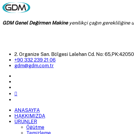
GDM Genel Değirmen Makine
yenilikçi çağın gerekliliğine
2. Organize San. Bölgesi Lalehan Cd. No: 65,PK:4205
+90 332 239 21 06
gdm@gdm.com.tr
ANASAYFA
HAKKIMIZDA
ÜRÜNLER
Öğütme
Temizleme