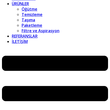
ÜRÜNLER
Öğütme
Temizleme
Taşıma
Paketleme
Filtre ve Aspirasyon
REFERANSLAR
İLETİŞİM