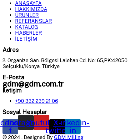
ANASAYFA
HAKKIMIZDA
ÜRÜNLER
REFERANSLAR
KATALOG
HABERLER
İLETİŞİM
Adres
2. Organize San. Bölgesi Lalehan Cd. No: 65,PK:42050
Selçuklu/Konya, Türkiye
E-Posta
gdm@gdm.com.tr
İletişim
+90 332 239 21 06
Sosyal Hesaplar
cebook-
Instagram
Youtube
X-
Linkedin-
f
twitter
in
©
2024
. Designed By
GDM Milling