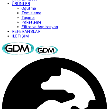
ÜRÜNLER
Öğütme
Temizleme
Taşıma
Paketleme
Filtre ve Aspirasyon
REFERANSLAR
İLETİŞİM