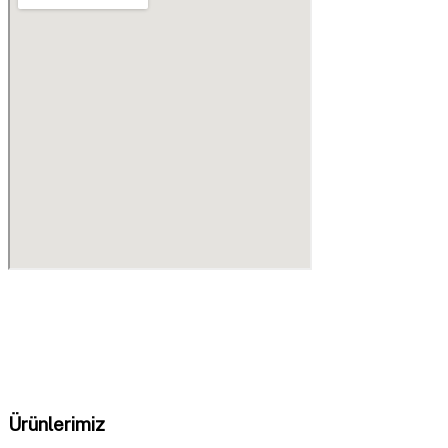
GDM Milling
olarak, tahıl öğütme ve işleme sistemlerinde
en yüksek verimliliği sağlayan makineler üretiyoruz.
Ürünlerimiz