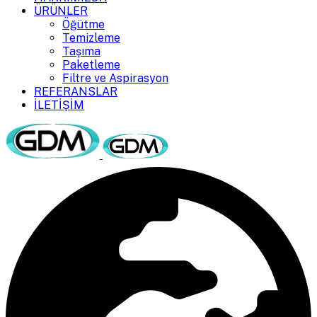
ÜRÜNLER
Öğütme
Temizleme
Taşıma
Paketleme
Filtre ve Aspirasyon
REFERANSLAR
İLETİŞİM