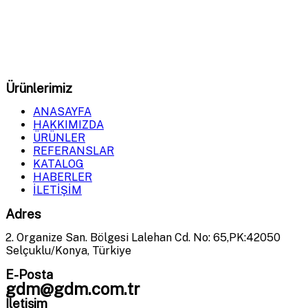
GDM Milling
olarak, tahıl öğütme ve işleme sistemlerinde
en yüksek verimliliği sağlayan makineler üretiyoruz.
Ürünlerimiz
ANASAYFA
HAKKIMIZDA
ÜRÜNLER
REFERANSLAR
KATALOG
HABERLER
İLETİŞİM
Adres
2. Organize San. Bölgesi Lalehan Cd. No: 65,PK:42050
Selçuklu/Konya, Türkiye
E-Posta
gdm@gdm.com.tr
İletişim