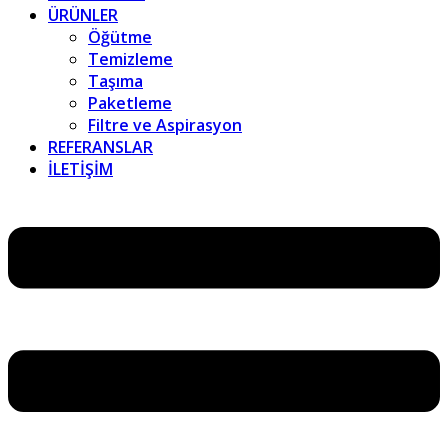
ÜRÜNLER
Öğütme
Temizleme
Taşıma
Paketleme
Filtre ve Aspirasyon
REFERANSLAR
İLETİŞİM