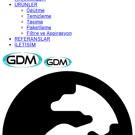
ÜRÜNLER
Öğütme
Temizleme
Taşıma
Paketleme
Filtre ve Aspirasyon
REFERANSLAR
İLETİŞİM