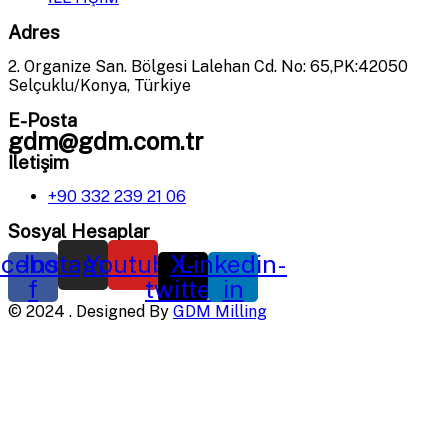
Adres
2. Organize San. Bölgesi Lalehan Cd. No: 65,PK:42050
Selçuklu/Konya, Türkiye
E-Posta
gdm@gdm.com.tr
İletişim
+90 332 239 21 06
Sosyal Hesaplar
cebook-
Instagram
Youtube
X-
Linkedin-
f
twitter
in
©
2024
. Designed By
GDM Milling