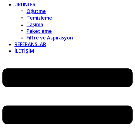
ÜRÜNLER
Öğütme
Temizleme
Taşıma
Paketleme
Filtre ve Aspirasyon
REFERANSLAR
İLETİŞİM