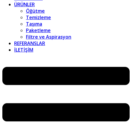
ÜRÜNLER
Öğütme
Temizleme
Taşıma
Paketleme
Filtre ve Aspirasyon
REFERANSLAR
İLETİŞİM