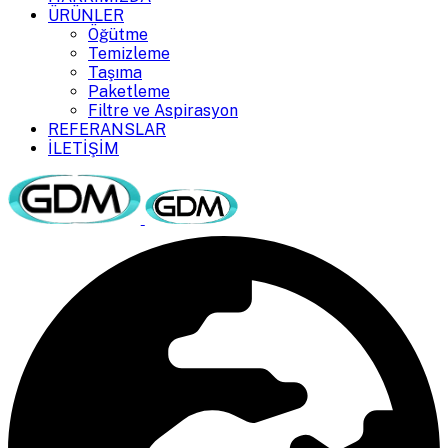
ÜRÜNLER
Öğütme
Temizleme
Taşıma
Paketleme
Filtre ve Aspirasyon
REFERANSLAR
İLETİŞİM