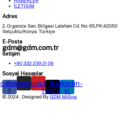
HABERLER
İLETİŞİM
Adres
2. Organize San. Bölgesi Lalehan Cd. No: 65,PK:42050
Selçuklu/Konya, Türkiye
E-Posta
gdm@gdm.com.tr
İletişim
+90 332 239 21 06
Sosyal Hesaplar
cebook-
Instagram
Youtube
X-
Linkedin-
f
twitter
in
©
2024
. Designed By
GDM Milling