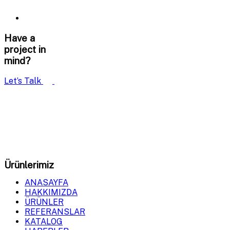
Have a
project in
mind?
Let’s Talk
GDM Milling
olarak, tahıl öğütme ve işleme sistemlerinde
en yüksek verimliliği sağlayan makineler üretiyoruz.
Ürünlerimiz
ANASAYFA
HAKKIMIZDA
ÜRÜNLER
REFERANSLAR
KATALOG