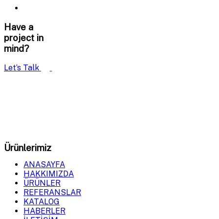
Have a
project in
mind?
Let’s Talk
GDM Milling
olarak, tahıl öğütme ve işleme sistemlerinde
en yüksek verimliliği sağlayan makineler üretiyoruz.
Ürünlerimiz
ANASAYFA
HAKKIMIZDA
ÜRÜNLER
REFERANSLAR
KATALOG
HABERLER