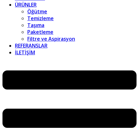
ÜRÜNLER
Öğütme
Temizleme
Taşıma
Paketleme
Filtre ve Aspirasyon
REFERANSLAR
İLETİŞİM