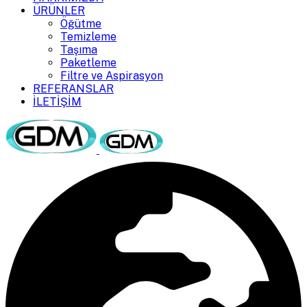
ÜRÜNLER
Öğütme
Temizleme
Taşıma
Paketleme
Filtre ve Aspirasyon
REFERANSLAR
İLETİŞİM