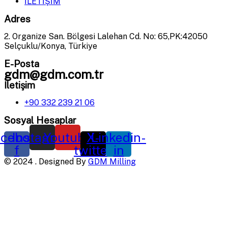
İLETİŞİM
Adres
2. Organize San. Bölgesi Lalehan Cd. No: 65,PK:42050
Selçuklu/Konya, Türkiye
E-Posta
gdm@gdm.com.tr
İletişim
+90 332 239 21 06
Sosyal Hesaplar
cebook-
Instagram
Youtube
X-
Linkedin-
f
twitter
in
©
2024
. Designed By
GDM Milling