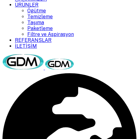
ÜRÜNLER
Öğütme
Temizleme
Taşıma
Paketleme
Filtre ve Aspirasyon
REFERANSLAR
İLETİŞİM