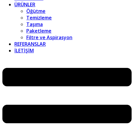
ÜRÜNLER
Öğütme
Temizleme
Taşıma
Paketleme
Filtre ve Aspirasyon
REFERANSLAR
İLETİŞİM