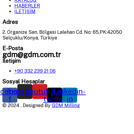
KATALOG
HABERLER
İLETİŞİM
Adres
2. Organize San. Bölgesi Lalehan Cd. No: 65,PK:42050
Selçuklu/Konya, Türkiye
E-Posta
gdm@gdm.com.tr
İletişim
+90 332 239 21 06
Sosyal Hesaplar
cebook-
Instagram
Youtube
X-
Linkedin-
f
twitter
in
©
2024
. Designed By
GDM Milling