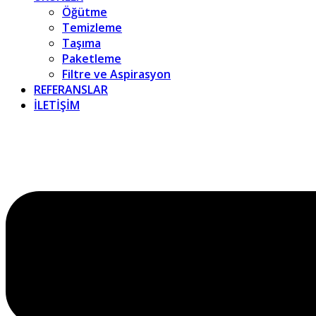
Öğütme
Temizleme
Taşıma
Paketleme
Filtre ve Aspirasyon
REFERANSLAR
İLETİŞİM