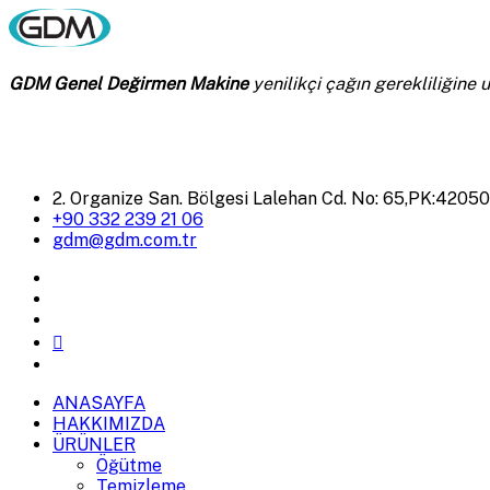
GDM Genel Değirmen Makine
yenilikçi çağın gerekliliğine
2. Organize San. Bölgesi Lalehan Cd. No: 65,PK:4205
+90 332 239 21 06
gdm@gdm.com.tr
ANASAYFA
HAKKIMIZDA
ÜRÜNLER
Öğütme
Temizleme